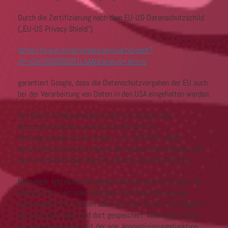
Durch die Zertifizierung nach dem EU-US-Datenschutzschild
(„EU-US Privacy Shield“)
https://www.privacyshield.gov/participant?
id=a2zt000000001L5AAI&status=Active
garantiert Google, dass die Datenschutzvorgaben der EU auch
bei der Verarbeitung von Daten in den USA eingehalten werden.
Der Dienst Google Analytics dient zur Analyse des
Nutzungsverhaltens unseres Internetauftritts.
Rechtsgrundlage ist Art. 6 Abs. 1 lit. f) DSGVO. Unser
berechtigtes Interesse liegt in der Analyse, Optimierung und
dem wirtschaftlichen Betrieb unseres Internetauftritts.
Nutzungs- und nutzerbezogene Informationen, wie bspw. IP-
Adresse, Ort, Zeit oder Häufigkeit des Besuchs unseres
Internetauftritts, werden dabei an einen Server von Google in
den USA übertragen und dort gespeichert. Allerdings nutzen
wir Google Analytics mit der sog. Anonymisierungsfunktion.