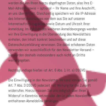
werden die von Ihnen hierzu abgefragten Daten, also Ihre E-
Mail-Adresse sowie – optional – Ihr Name und Ihre Anschrift,
an uns übermittelt. Gleichzeitig speichern wir die IP-Adresse
des Internetanschlusses von dem aus Sie auf unseren
Internetauftritt zugreifen sowie Datum und Uhrzeit Ihrer
Anmeldung. Im Rahmen des weiteren Anmeldevorgangs werden
wir Ihre Einwilligung in die Übersendung des Newsletters
einholen, den Inhalt konkret beschreiben und auf diese
Datenschutzerklärung verwiesen. Die dabei erhobenen Daten
verwenden wir ausschließlich für den Newsletter-Versand –
sie werden deshalb insbesondere auch nicht an Dritte
weitergegeben.
Rechtsgrundlage hierbei ist Art. 6 Abs. 1 lit. a) DSGVO.
Die Einwilligung in den Newsletter-Versand können Sie gemäß
Art. 7 Abs. 3 DSGVO jederzeit mit Wirkung für die Zukunft
widerrufen. Hierzu müssen Sie uns lediglich über Ihren
Widerruf in Kenntnis setzen oder den in jedem Newsletter
enthaltenen Abmeldelink betätigen.